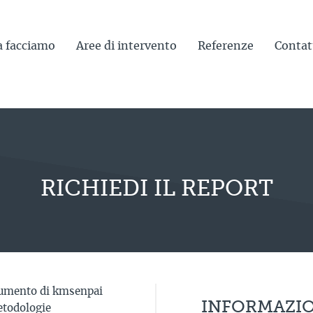
a facciamo
Aree di intervento
Referenze
Contat
RICHIEDI IL REPORT
umento di kmsenpai
INFORMAZI
etodologie