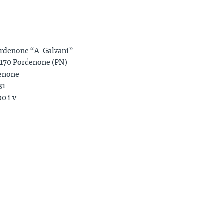
ordenone “A. Galvani”
3170 Pordenone (PN)
denone
31
0 i.v.