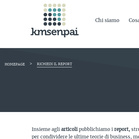
Chi siamo
Cos
>
RICHIEDI IL REPORT
HOMEPAGE
Insieme agli
articoli
pubblichiamo i
report,
str
per condividere le ultime teorie di business, m