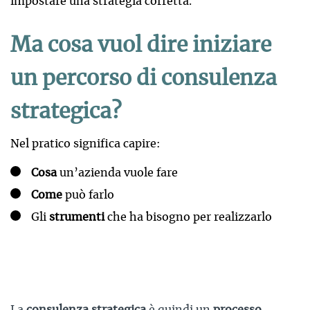
impostare una strategia corretta.
Ma cosa vuol dire iniziare
un percorso di consulenza
strategica?
Nel pratico significa capire:
Cosa
un’azienda vuole fare
Come
può farlo
Gli
strumenti
che ha bisogno per realizzarlo
La
consulenza strategica
è quindi un
processo