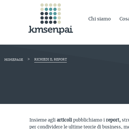
Chi siamo
Cos
>
RICHIEDI IL REPORT
HOMEPAGE
Insieme agli
articoli
pubblichiamo i
report,
str
per condividere le ultime teorie di business, m