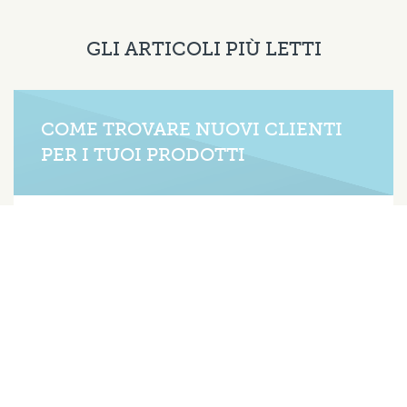
GLI ARTICOLI PIÙ LETTI
COME TROVARE NUOVI CLIENTI
PER I TUOI PRODOTTI
COMMERCIAL EXCELLENCE B2B
27 LUGLIO 2026
Il primo passo per intercettare decision maker e
buyer è scoprire in quale modalità (online, offline)
il potenziale cliente cerca servizi o prodotti.
Secondo le ricerche condotte da Gartner, i buyer
B2B completano fino al 70-80% del loro percorso
d’acquisto in totale autonomia online, prima