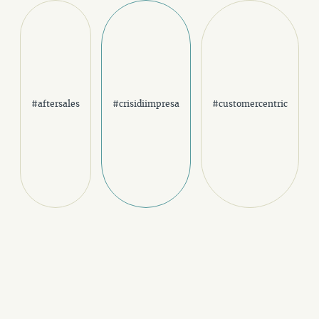
#aftersales
#crisidiimpresa
#customercentric