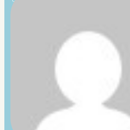
COME TROVARE NUOVI CLIENTI PER I TUOI PRODOTTI