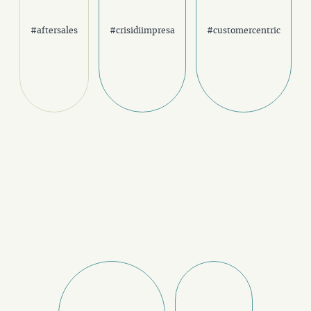
#aftersales
#crisidiimpresa
#customercentric