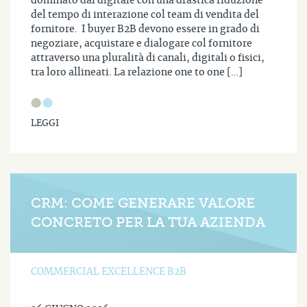
dominato dal digitale con una drastica riduzione
del tempo di interazione col team di vendita del
fornitore. I buyer B2B devono essere in grado di
negoziare, acquistare e dialogare col fornitore
attraverso una pluralità di canali, digitali o fisici,
tra loro allineati. La relazione one to one […]
LEGGI
CRM: COME GENERARE VALORE
CONCRETO PER LA TUA AZIENDA
COMMERCIAL EXCELLENCE B2B