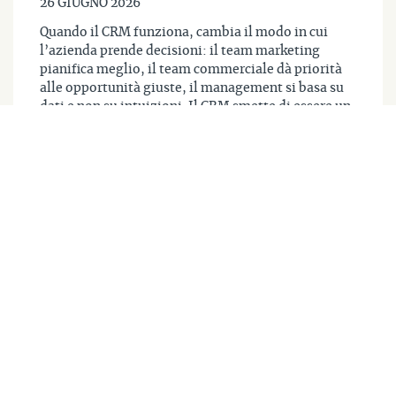
26 GIUGNO 2026
Quando il CRM funziona, cambia il modo in cui
l’azienda prende decisioni: il team marketing
pianifica meglio, il team commerciale dà priorità
alle opportunità giuste, il management si basa su
dati e non su intuizioni. Il CRM smette di essere un
archivio e diventa, in altre parole, un sistema che
orienta le scelte. Se stai […]
LEGGI
Vedi anche le altre
categorie: