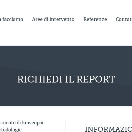
a facciamo
Aree di intervento
Referenze
Contat
RICHIEDI IL REPORT
umento di kmsenpai
INFORMAZI
etodologie