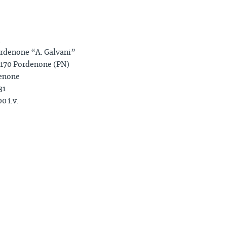
ordenone “A. Galvani”
3170 Pordenone (PN)
denone
31
0 i.v.