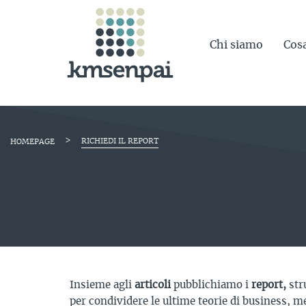
Chi siamo
Cos
>
RICHIEDI IL REPORT
HOMEPAGE
Insieme agli
articoli
pubblichiamo i
report,
str
per condividere le ultime teorie di business, m